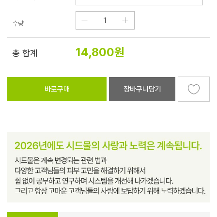
수량
14,800
원
총 합계
바로구매
장바구니담기