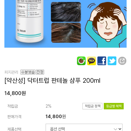
피지관리
[약산성] 닥터트럽
판테놀 샴푸 200ml
14,800원
적립금
2%
적립금 정책
등급별 혜택
14,800
원
판매가격
제품선택