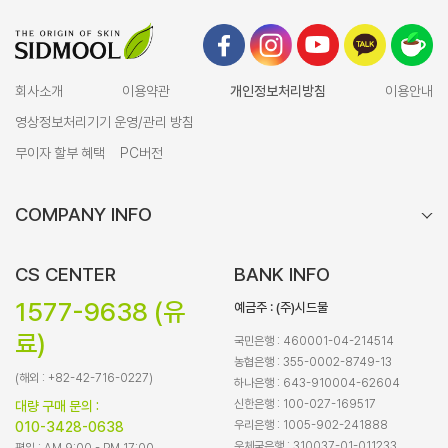
회사소개
이용약관
개인정보처리방침
이용안내
영상정보처리기기 운영/관리 방침
무이자 할부 혜택
PC버전
COMPANY INFO
CS CENTER
BANK INFO
1577-9638 (유
예금주 : (주)시드물
료)
국민은행 : 460001-04-214514
농협은행 : 355-0002-8749-13
(해외 : +82-42-716-0227)
하나은행 : 643-910004-62604
신한은행 : 100-027-169517
대량 구매 문의 :
우리은행 : 1005-902-241888
010-3428-0638
우체국은행 : 310037-01-011233