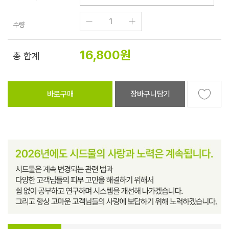
수량
16,800
원
총 합계
바로구매
장바구니담기