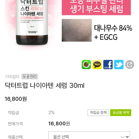
기미잡티
닥터트럽
나이아텐 세럼 30ml
16,800원
적립금
2%
적립금 정책
등급별 혜택
16,800
원
판매가격
제품선택