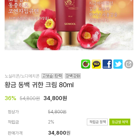
노실리콘/노디메치콘
황금 동백 귀한 크림 80ml
36
%
34,800원
54,800원
정상가
54,800원
적립금
2%
적립금 정책
등급별 혜택
34,800
원
판매가격