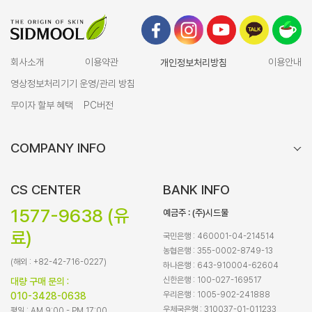
회사소개
이용약관
개인정보처리방침
이용안내
영상정보처리기기 운영/관리 방침
무이자 할부 혜택
PC버전
COMPANY INFO
CS CENTER
BANK INFO
1577-9638 (유
예금주 : (주)시드물
료)
국민은행 : 460001-04-214514
농협은행 : 355-0002-8749-13
(해외 : +82-42-716-0227)
하나은행 : 643-910004-62604
신한은행 : 100-027-169517
대량 구매 문의 :
우리은행 : 1005-902-241888
010-3428-0638
우체국은행 : 310037-01-011233
평일 : AM 9:00 - PM 17:00