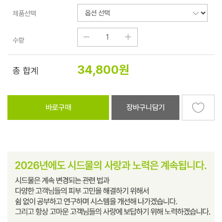
제품선택
수량
34,800
원
총 합계
바로구매
장바구니담기